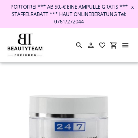
PORTOFREI *** AB 50,-€ EINE AMPULLE GRATIS ***
x
STAFFELRABATT *** HAUT ONLINEBERATUNG Tel:
0761/272044
Suchen
Einloggen
Einkaufswa
Direkt
Startseite
›
Kleanthous 24/7 day cream - c.s.m. enriched 50ml
zum
Inhalt