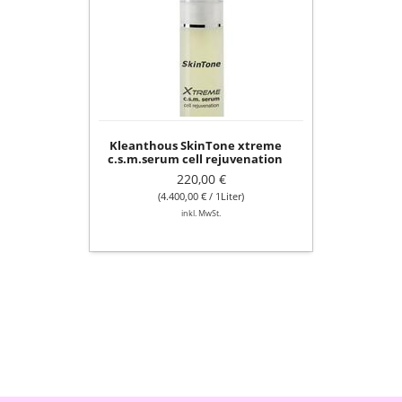
xtreme
c.s.m.serum
cell
rejuvenation
50ml
Kleanthous SkinTone xtreme
c.s.m.serum cell rejuvenation
50ml
220,00 €
(4.400,00 € / 1Liter)
inkl. MwSt.