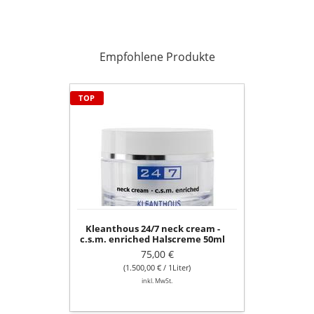
Empfohlene Produkte
Kleanthous
TOP
24/7
neck
cream
-
c.s.m.
enriched
Halscreme
50ml
Kleanthous 24/7 neck cream -
c.s.m. enriched Halscreme 50ml
75,00 €
(1.500,00 € / 1Liter)
inkl. MwSt.