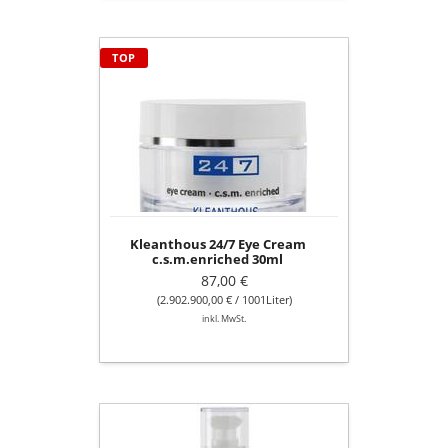
Kleanthous
TOP
24/7
Eye
Cream
c.s.m.enriched
30ml
Kleanthous 24/7 Eye Cream
c.s.m.enriched 30ml
87,00 €
(2.902.900,00 € / 1001Liter)
inkl. MwSt.
Kleanthous
SkinTone