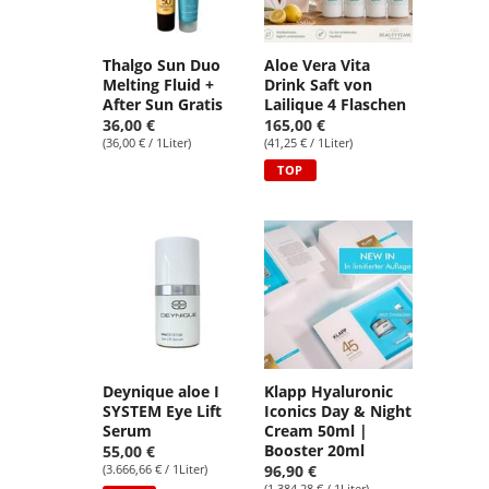
Thalgo Sun Duo
Aloe Vera Vita
Melting Fluid +
Drink Saft von
After Sun Gratis
Lailique 4 Flaschen
36,00 €
165,00 €
(36,00 € / 1Liter)
(41,25 € / 1Liter)
TOP
Deynique aloe I
Klapp Hyaluronic
SYSTEM Eye Lift
Iconics Day & Night
Serum
Cream 50ml |
Booster 20ml
55,00 €
(3.666,66 € / 1Liter)
96,90 €
(1.384,28 € / 1Liter)