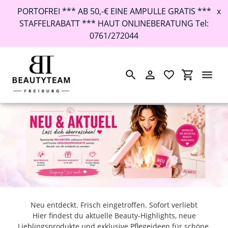
PORTOFREI *** AB 50,-€ EINE AMPULLE GRATIS ***
x
STAFFELRABATT *** HAUT ONLINEBERATUNG Tel:
0761/272044
Suchen
Einloggen
Einkaufswa
Direkt
Startseite
›
Neu & Aktuell
zum
Inhalt
Neu entdeckt. Frisch eingetroffen. Sofort verliebt
Hier findest du aktuelle Beauty-Highlights, neue
Lieblingsprodukte und exklusive Pflegeideen für schöne,