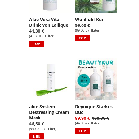
Aloe Vera Vita
Wohlfühl-Kur
Drink von Lailique
99,00 €
41,30 €
(99,00 € / 1Liter)
(41,30 € / 1Liter)
TOP
TOP
aloe System
Deynique Starkes
Destressing Cream
Duo
Mask
89,90 €
100,30 €
46,50 €
(44,95 € / 1Liter)
(930,00 € / 1Liter)
TOP
NEU