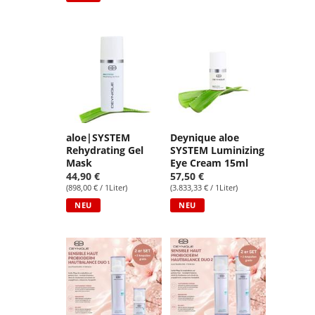
aloe|SYSTEM
Deynique aloe
Rehydrating Gel
SYSTEM Luminizing
Mask
Eye Cream 15ml
44,90 €
57,50 €
(898,00 € / 1Liter)
(3.833,33 € / 1Liter)
NEU
NEU