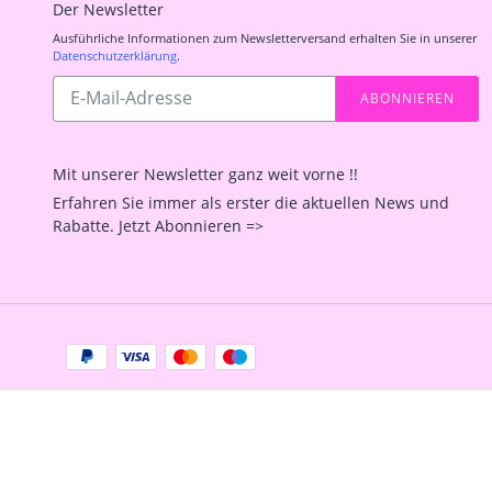
Der Newsletter
Ausführliche Informationen zum Newsletterversand erhalten Sie in unserer
Datenschutzerklärung
.
Abonnieren
ABONNIEREN
Sie
unsere
Mailingliste
Mit unserer Newsletter ganz weit vorne !!
Erfahren Sie immer als erster die aktuellen News und
Rabatte. Jetzt Abonnieren =>
Zahlungsarten
Facebook
Instagram
YouTube
Shop erstellt mit
Besuche uns auch auf lieber-
VersaCommerce.
lokal.de