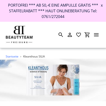
PORTOFREI *** AB 50,-€ EINE AMPULLE GRATIS ***
x
STAFFELRABATT *** HAUT ONLINEBERATUNG Tel:
0761/272044
Suchen
Einloggen
Einkaufswa
Direkt
Startseite
›
Kleanthous SILIA
zum
Inhalt