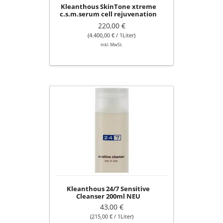
Kleanthous SkinTone xtreme
c.s.m.serum cell rejuvenation
50ml
220,00 €
(4.400,00 € / 1Liter)
inkl. MwSt.
Kleanthous
24/7
Sensitive
Cleanser
200ml
NEU
Kleanthous 24/7 Sensitive
Cleanser 200ml NEU
43,00 €
(215,00 € / 1Liter)