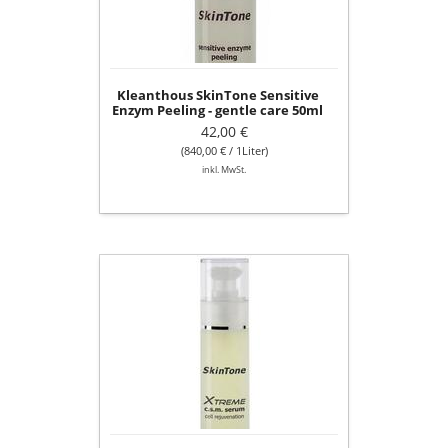
gentle
care
50ml
Kleanthous SkinTone Sensitive
Enzym Peeling - gentle care 50ml
42,00 €
(840,00 € / 1Liter)
inkl. MwSt.
Kleanthous
SkinTone
xtreme
c.s.m.serum
cell
rejuvenation
50ml