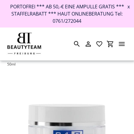
PORTOFREI *** AB 50,-€ EINE AMPULLE GRATIS ***
x
STAFFELRABATT *** HAUT ONLINEBERATUNG Tel:
0761/272044
Suchen
Einloggen
Einkaufswa
Direkt
Startseite
›
Kleanthous 24/7 neck cream - c.s.m. enriched Halscreme
zum
50ml
Inhalt