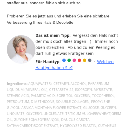
straffer aus, sondern fühlen sich auch so.
Probieren Sie es jetzt aus und erleben Sie eine sichtbare
Verbesserung Ihres Hals & Decolette.
Das ist mein Tipp:
Vergesst den Hals nicht -
der muß doch alles tragen :-) - Immer noch
oben streichen ! Ab und zu ein Peeling es
darf ruhig etwas kräftiger sein
Für Hauttyp:
·
Welchen
Hauttyp haben Sie?
Ingredients:
AQUA(WATER), CETEARYL ALCOHOL, PARAFFINUM
LIQUIDUM (MINERAL OIL), CETEARETH-25, ISOPROPYL MYRISTATE,
STEARIC ACID, PALMITIC ACID, SORBITOL, GLYCERIN, TOCOPHEROL,
PETROLATUM, DIMETHICONE, SOLUBLE COLLAGEN, PROPYLENE
GLYCOL, ARNICA MONTANA FLOWER EXTRACT, GLUCOSE, GLYCERYL
LINOLEATE, GLYCERYL LINOLENATE, TRITICUM VULGARE(WHEAT)GERM
OIL, GLYCINE SOJA(SOYBEAN)OIL, DAUCUS CAROTA
SATIVA(CARROT)ROOT EXTRACT, HYDROLYZED ELASTIN, CUTANEUS