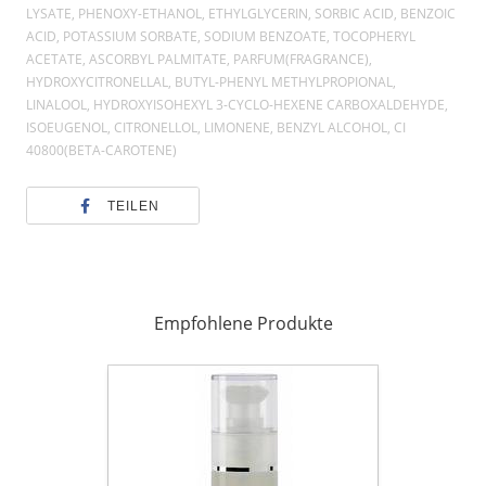
LYSATE, PHENOXY-ETHANOL, ETHYLGLYCERIN, SORBIC ACID, BENZOIC
ACID, POTASSIUM SORBATE, SODIUM BENZOATE, TOCOPHERYL
ACETATE, ASCORBYL PALMITATE, PARFUM(FRAGRANCE),
HYDROXYCITRONELLAL, BUTYL-PHENYL METHYLPROPIONAL,
LINALOOL, HYDROXYISOHEXYL 3-CYCLO-HEXENE CARBOXALDEHYDE,
ISOEUGENOL, CITRONELLOL, LIMONENE, BENZYL ALCOHOL, CI
40800(BETA-CAROTENE)
TEILEN
Empfohlene Produkte
Kleanthous
SkinTone
Sensitive
Enzym
Peeling
-