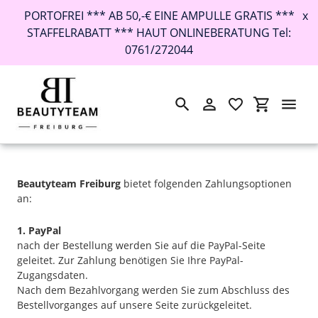
PORTOFREI *** AB 50,-€ EINE AMPULLE GRATIS ***
x
STAFFELRABATT *** HAUT ONLINEBERATUNG Tel:
0761/272044
Suchen
Einloggen
Einkaufswa
Direkt
Startseite
›
Zahlung / Rabatte
zum
Inhalt
Beautyteam Freiburg
bietet folgenden Zahlungsoptionen
an:
1. PayPal
nach der Bestellung werden Sie auf die PayPal-Seite
geleitet. Zur Zahlung benötigen Sie Ihre PayPal-
Zugangsdaten.
Nach dem Bezahlvorgang werden Sie zum Abschluss des
Bestellvorganges auf unsere Seite zurückgeleitet.