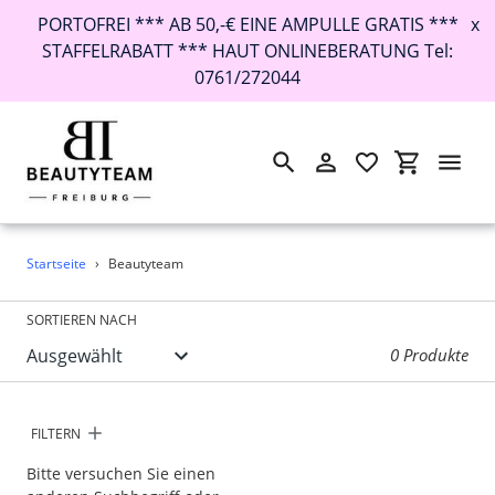
PORTOFREI *** AB 50,-€ EINE AMPULLE GRATIS ***
x
STAFFELRABATT *** HAUT ONLINEBERATUNG Tel:
0761/272044
Suchen
Einloggen
Einkaufswa
Direkt
Startseite
›
Beautyteam
zum
Inhalt
SORTIEREN NACH
0 Produkte
FILTERN
Bitte versuchen Sie einen