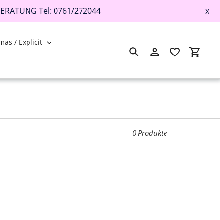
BERATUNG Tel: 0761/272044
x
mas / Explicit
Suchen
Einloggen
Einkau
0 Produkte