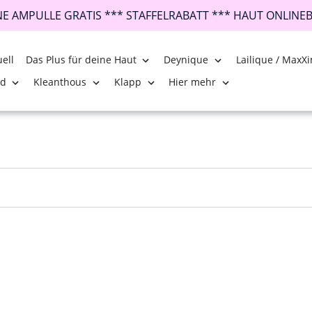
INE AMPULLE GRATIS *** STAFFELRABATT *** HAUT ONLINE
ell
Das Plus für deine Haut
Deynique
Lailique / MaxXi
nd
Kleanthous
Klapp
Hier mehr