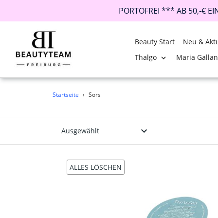
PORTOFREI *** AB 50,-€ E
Beauty Start
Neu & Aktu
Thalgo
Maria Galla
Direkt
Startseite
›
Sors
zum
Inhalt
ALLES LÖSCHEN