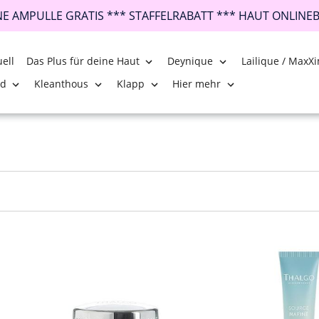
INE AMPULLE GRATIS *** STAFFELRABATT *** HAUT ONLINE
ell
Das Plus für deine Haut
Deynique
Lailique / MaxXi
nd
Kleanthous
Klapp
Hier mehr