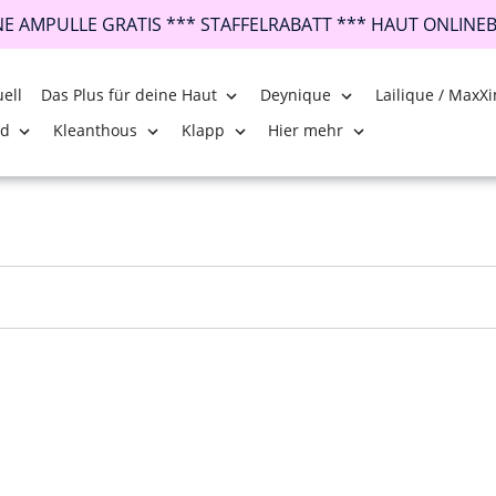
INE AMPULLE GRATIS *** STAFFELRABATT *** HAUT ONLINE
ell
Das Plus für deine Haut
Deynique
Lailique / MaxXi
nd
Kleanthous
Klapp
Hier mehr