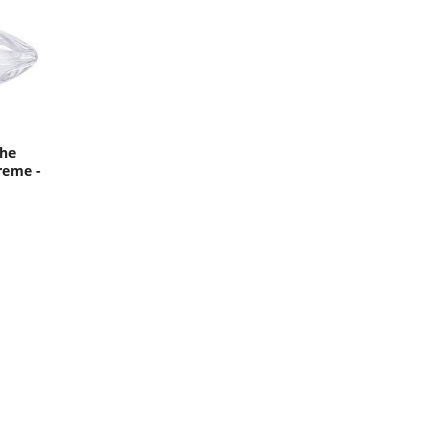
che
reme -