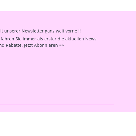
it unserer Newsletter ganz weit vorne !!
rfahren Sie immer als erster die aktuellen News
nd Rabatte. Jetzt Abonnieren =>
Facebook
Instagram
YouTube
erstellt mit VersaCommerce.
Besuche uns auch auf lieber-lokal.de