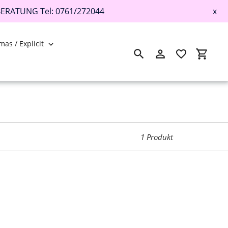
BERATUNG Tel: 0761/272044
x
mas / Explicit
Suchen
Einloggen
Einkau
1 Produkt