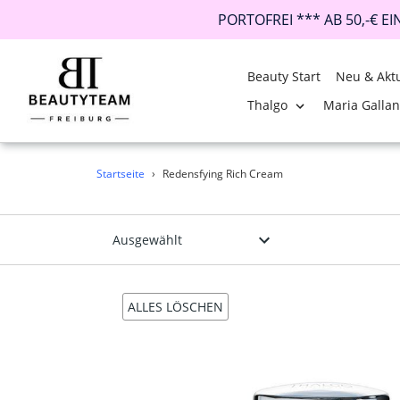
PORTOFREI *** AB 50,-€ E
Beauty Start
Neu & Aktu
Thalgo
Maria Galla
Direkt
Startseite
›
Redensfying Rich Cream
zum
Inhalt
ALLES LÖSCHEN