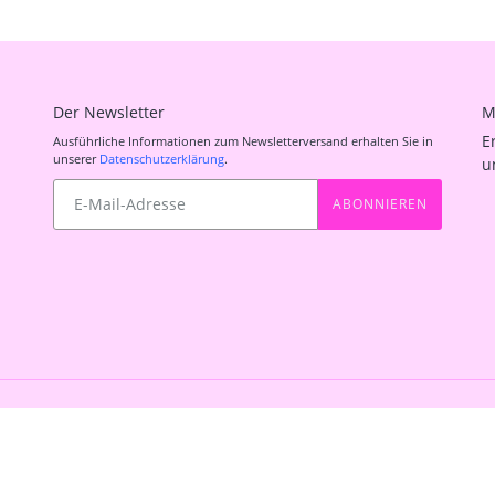
Der Newsletter
M
E
Ausführliche Informationen zum Newsletterversand erhalten Sie in
unserer
Datenschutzerklärung
.
u
Abonnieren
ABONNIEREN
Sie
unsere
Mailingliste
Shop 