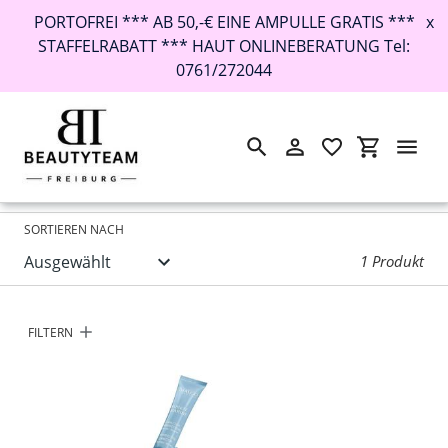
PORTOFREI *** AB 50,-€ EINE AMPULLE GRATIS ***
x
STAFFELRABATT *** HAUT ONLINEBERATUNG Tel:
0761/272044
Suchen
Einloggen
Einkaufswa
Direkt
Startseite
›
Pickelgel
zum
Inhalt
SORTIEREN NACH
1 Produkt
FILTERN