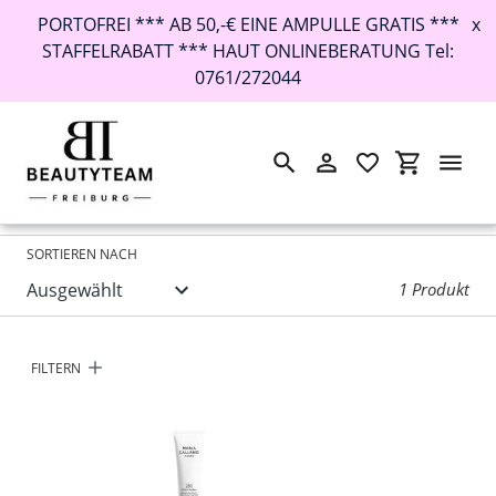
PORTOFREI *** AB 50,-€ EINE AMPULLE GRATIS ***
x
STAFFELRABATT *** HAUT ONLINEBERATUNG Tel:
0761/272044
Suchen
Einloggen
Einkaufswa
Direkt
Startseite
›
Maria Galland92
zum
Inhalt
SORTIEREN NACH
1 Produkt
FILTERN