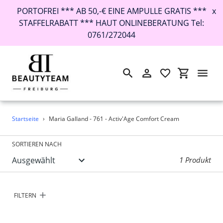
PORTOFREI *** AB 50,-€ EINE AMPULLE GRATIS ***
x
STAFFELRABATT *** HAUT ONLINEBERATUNG Tel:
0761/272044
Suchen
Einloggen
Einkaufswa
Direkt
Startseite
›
Maria Galland - 761 - Activ'Age Comfort Cream
zum
Inhalt
SORTIEREN NACH
1 Produkt
FILTERN