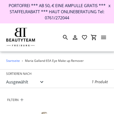
PORTOFREI *** AB 50,-€ EINE AMPULLE GRATIS ***
x
STAFFELRABATT *** HAUT ONLINEBERATUNG Tel:
0761/272044
Suchen
Einloggen
Einkaufswa
Direkt
Startseite
›
Maria Galland 65A Eye Make up Remover
zum
Inhalt
SORTIEREN NACH
1 Produkt
FILTERN