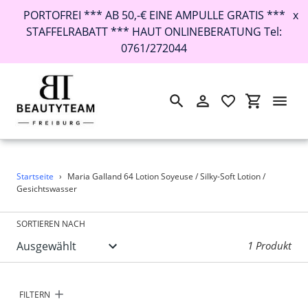
PORTOFREI *** AB 50,-€ EINE AMPULLE GRATIS ***
x
STAFFELRABATT *** HAUT ONLINEBERATUNG Tel:
0761/272044
Suchen
Einloggen
Einkaufswa
Direkt
Startseite
›
Maria Galland 64 Lotion Soyeuse / Silky-Soft Lotion /
zum
Gesichtswasser
Inhalt
SORTIEREN NACH
1 Produkt
FILTERN