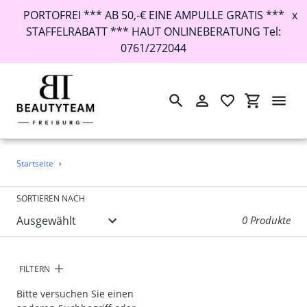
PORTOFREI *** AB 50,-€ EINE AMPULLE GRATIS ***
x
STAFFELRABATT *** HAUT ONLINEBERATUNG Tel:
0761/272044
Suchen
Einloggen
Einkaufswa
Direkt
Startseite
›
zum
Inhalt
SORTIEREN NACH
0 Produkte
FILTERN
Bitte versuchen Sie einen