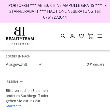
PORTOFREI *** AB 50,-€ EINE AMPULLE GRATIS ***
x
STAFFELRABATT *** HAUT ONLINEBERATUNG Tel:
0761/272044
Suchen
Einloggen
Einkaufswa
Direkt
Startseite
›
zum
Inhalt
SORTIEREN NACH
0 Produkte
FILTERN
Bitte versuchen Sie einen
anderen Suchbegriff oder
gehen Sie zurück zur
Startseite
.