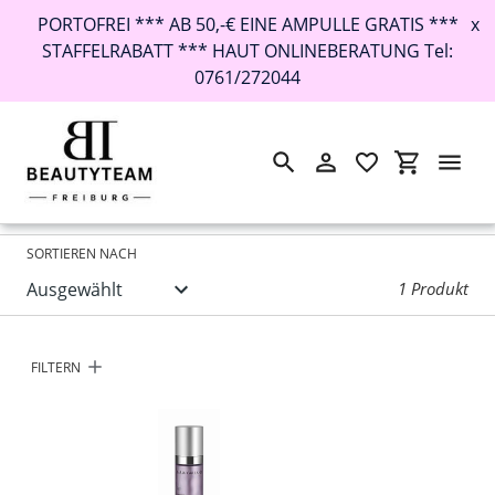
PORTOFREI *** AB 50,-€ EINE AMPULLE GRATIS ***
x
STAFFELRABATT *** HAUT ONLINEBERATUNG Tel:
0761/272044
Suchen
Einloggen
Einkaufswa
Direkt
Startseite
›
Lift Expert Serum
zum
Inhalt
SORTIEREN NACH
1 Produkt
FILTERN