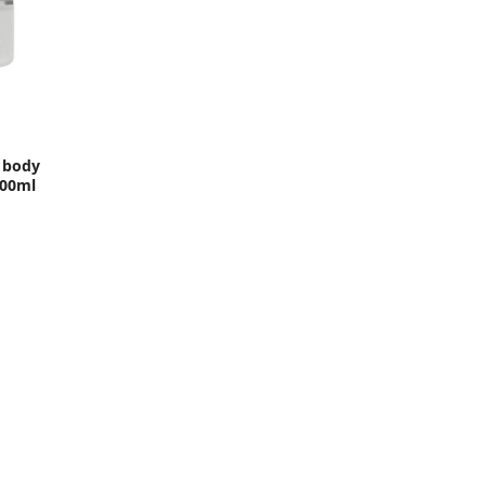
 body
200ml