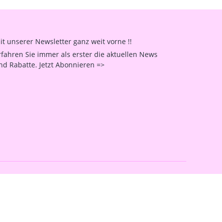
it unserer Newsletter ganz weit vorne !!
rfahren Sie immer als erster die aktuellen News
nd Rabatte. Jetzt Abonnieren =>
Facebook
Instagram
YouTube
erstellt mit VersaCommerce.
Besuche uns auch auf lieber-lokal.de