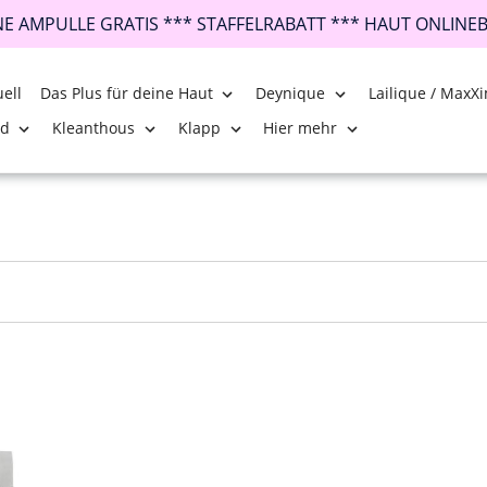
INE AMPULLE GRATIS *** STAFFELRABATT *** HAUT ONLINE
ell
Das Plus für deine Haut
Deynique
Lailique / MaxXi
nd
Kleanthous
Klapp
Hier mehr