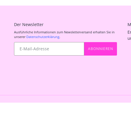
Der Newsletter
M
E
Ausführliche Informationen zum Newsletterversand erhalten Sie in
unserer
Datenschutzerklärung
.
u
Abonnieren
ABONNIEREN
Sie
unsere
Mailingliste
Shop 