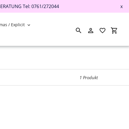
BERATUNG Tel: 0761/272044
x
mas / Explicit
Suchen
Einloggen
Einkau
1 Produkt