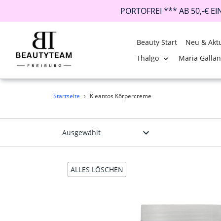
PORTOFREI *** AB 50,-€ E
Beauty Start
Neu & Aktu
Thalgo
Maria Galla
Direkt
Startseite
›
Kleantos Körpercreme
zum
Inhalt
ALLES LÖSCHEN