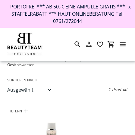
PORTOFREI *** AB 50,-€ EINE AMPULLE GRATIS ***
x
STAFFELRABATT *** HAUT ONLINEBERATUNG Tel:
0761/272044
Suchen
Einloggen
Einkaufswa
Direkt
Startseite
›
Kleanthous Cellular System Liquid Extra Fresh /
zum
Gesichtswasser
Inhalt
SORTIEREN NACH
1 Produkt
FILTERN