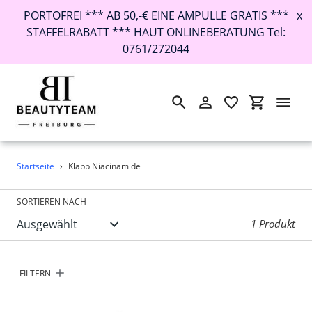
PORTOFREI *** AB 50,-€ EINE AMPULLE GRATIS ***
x
STAFFELRABATT *** HAUT ONLINEBERATUNG Tel:
0761/272044
Suchen
Einloggen
Einkaufswa
Direkt
Startseite
›
Klapp Niacinamide
zum
Inhalt
SORTIEREN NACH
1 Produkt
FILTERN