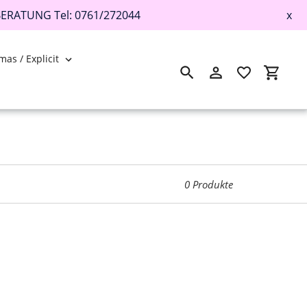
BERATUNG Tel: 0761/272044
x
mas / Explicit
Suchen
Einloggen
Einkau
0 Produkte