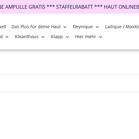
INE AMPULLE GRATIS *** STAFFELRABATT *** HAUT ONLINE
ell
Das Plus für deine Haut
Deynique
Lailique / MaxXi
nd
Kleanthous
Klapp
Hier mehr