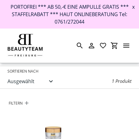
PORTOFREI *** AB 50,-€ EINE AMPULLE GRATIS ***
x
STAFFELRABATT *** HAUT ONLINEBERATUNG Tel:
0761/272044
Suchen
Einloggen
Einkaufswa
Direkt
Startseite
›
Klapp A Classic Effect Mask
zum
Inhalt
SORTIEREN NACH
1 Produkt
FILTERN