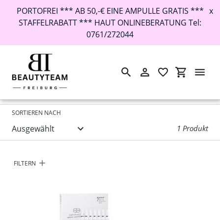
PORTOFREI *** AB 50,-€ EINE AMPULLE GRATIS ***
x
STAFFELRABATT *** HAUT ONLINEBERATUNG Tel:
0761/272044
Suchen
Einloggen
Einkaufswa
Direkt
Startseite
›
Jast a moment
zum
Inhalt
SORTIEREN NACH
1 Produkt
FILTERN