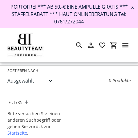
PORTOFREI *** AB 50,-€ EINE AMPULLE GRATIS ***
x
STAFFELRABATT *** HAUT ONLINEBERATUNG Tel:
0761/272044
Suchen
Einloggen
Einkaufswa
Direkt
Startseite
›
zum
Inhalt
SORTIEREN NACH
0 Produkte
FILTERN
Bitte versuchen Sie einen
anderen Suchbegriff oder
gehen Sie zurück zur
Startseite
.