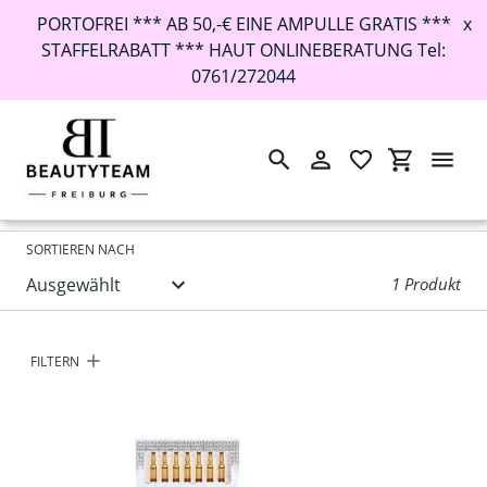
PORTOFREI *** AB 50,-€ EINE AMPULLE GRATIS ***
x
STAFFELRABATT *** HAUT ONLINEBERATUNG Tel:
0761/272044
Suchen
Einloggen
Einkaufswa
Direkt
Startseite
›
explicit Vitamin C Ampullen
zum
Inhalt
SORTIEREN NACH
1 Produkt
FILTERN