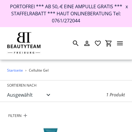
PORTOFREI *** AB 50,-€ EINE AMPULLE GRATIS ***
x
STAFFELRABATT *** HAUT ONLINEBERATUNG Tel:
0761/272044
Suchen
Einloggen
Einkaufswa
Direkt
Startseite
›
Cellulite Gel
zum
Inhalt
SORTIEREN NACH
1 Produkt
FILTERN