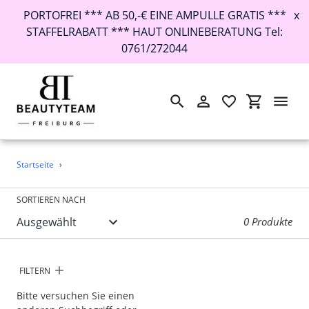
PORTOFREI *** AB 50,-€ EINE AMPULLE GRATIS ***
x
STAFFELRABATT *** HAUT ONLINEBERATUNG Tel:
0761/272044
Suchen
Einloggen
Einkaufswa
Direkt
Startseite
›
zum
Inhalt
SORTIEREN NACH
0 Produkte
FILTERN
Bitte versuchen Sie einen