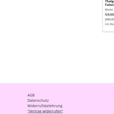
Thalg
Falte
Maske
53,00
(940,00
inkl. Mw
AGB
Datenschutz
Widerrufsbelehrung
"Vertrag widerrufen"