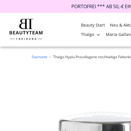
PORTOFREI *** AB 50,-€ E
Beauty Start
Neu & Aktu
Thalgo
Maria Galla
Direkt
Startseite
›
Thalgo Hyalu-Procollagene reichhaltige Falten
zum
Inhalt