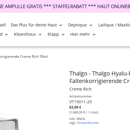
INE AMPULLE GRATIS *** STAFFELRABATT *** HAUT ONLINE
ell
Das Plus für deine Haut
Deynique
Lailique / MaxXi
nd
Kleanthous
Klapp
Hier mehr
korrigierende Creme Rich 50ml
Thalgo - Thalgo Hyalu-
Faltenkorrigierende C
Creme Rich
Artikelnummer
VT19011-29
83,00 €
(1.660,00 € / 1 Liter)
inkl. MwSt.
zzgl.
Versandkosten