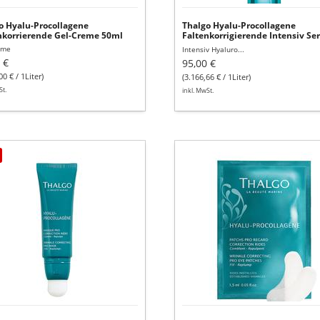
o Hyalu-Procollagene
Thalgo Hyalu-Procollagene
nkorrierende Gel-Creme 50ml
Faltenkorrigierende Intensiv S
30ml
eme
Intensiv Hyaluro...
 €
95,00 €
00 € / 1Liter)
(3.166,66 € / 1Liter)
St.
inkl. MwSt.
go
Thalgo
u-
Hyalu-
ollagene
Procollagene
enkorrigierende
Faltenkorrigierende
ke
Augenpads
8
St