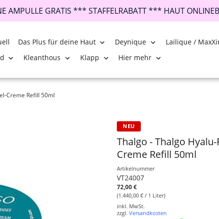
INE AMPULLE GRATIS *** STAFFELRABATT *** HAUT ONLINE
ell
Das Plus für deine Haut
Deynique
Lailique / MaxXi
nd
Kleanthous
Klapp
Hier mehr
el-Creme Refill 50ml
NEU
Thalgo - Thalgo Hyalu-
Creme Refill 50ml
Artikelnummer
VT24007
72,00 €
(1.440,00 € / 1 Liter)
inkl. MwSt.
zzgl.
Versandkosten