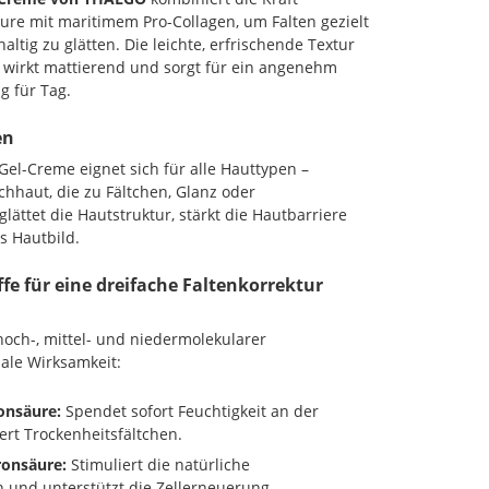
ure mit maritimem Pro-Collagen, um Falten gezielt
ltig zu glätten. Die leichte, erfrischende Textur
, wirkt mattierend und sorgt für ein angenehm
g für Tag.
en
el-Creme eignet sich für alle Hauttypen –
hhaut, die zu Fältchen, Glanz oder
glättet die Hautstruktur, stärkt die Hautbarriere
s Hautbild.
e für eine dreifache Faltenkorrektur
hoch-, mittel- und niedermolekularer
ale Wirksamkeit:
onsäure:
Spendet sofort Feuchtigkeit an der
rt Trockenheitsfältchen.
ronsäure:
Stimuliert die natürliche
 und unterstützt die Zellerneuerung.