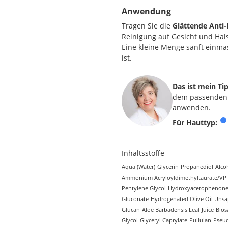
Anwendung
Tragen Sie die
Glättende Anti-
Reinigung auf Gesicht un
Eine kleine Menge sanft einmas
ist.
Das ist mein T
dem passenden A
anwenden.
Für Hauttyp:
Inhaltsstoffe
Aqua (Water)
Glycerin
Propanediol
Alco
Ammonium Acryloyldimethyltaurate/VP
Pentylene Glycol
Hydroxyacetophenon
Gluconate
Hydrogenated Olive Oil Unsa
Glucan
Aloe Barbadensis Leaf Juice
Bios
Glycol
Glyceryl Caprylate
Pullulan
Pseud