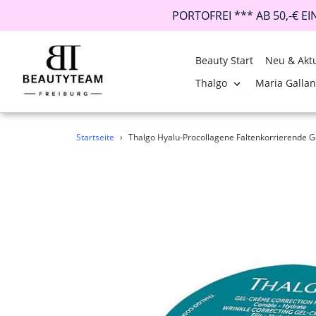
PORTOFREI *** AB 50,-€ E
Beauty Start
Neu & Aktu
Thalgo
Maria Galla
Direkt
Startseite
›
Thalgo Hyalu-Procollagene Faltenkorrierende G
zum
Inhalt