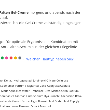
Falten Gel-Creme
morgens und abends nach der
d Hals auf.
sieren, bis die Gel-Creme vollständig eingezogen
ipp:
Für optimale Ergebnisse in Kombination mit
nti-Falten-Serum aus der gleichen Pflegelinie
·
Welchen Hauttyp haben Sie?
hol Denat.
Hydrogenated Ethylhexyl Olivate
Cellulose
 Copolymer
Parfum (Fragrance)
Coco-Caprylate/Caprate
e
Maris Aqua (Sea Water)
Trehalose
Urea
Maltodextrin
Sodium
ponifiables
Xanthan Gum
Sodium Hyaluronate
Adenosine
Beta-
accharide Gum-1
Serine
Algin
Benzoic Acid
Sorbic Acid
Caprylyl
oalteromonas Ferment Extract
Menthol