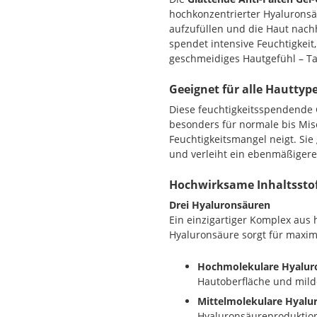
hochkonzentrierter Hyaluronsä
aufzufüllen und die Haut nachha
spendet intensive Feuchtigkeit
geschmeidiges Hautgefühl – Ta
Geeignet für alle Hauttyp
Diese feuchtigkeitsspendende G
besonders für normale bis Misc
Feuchtigkeitsmangel neigt. Sie 
und verleiht ein ebenmäßigere
Hochwirksame Inhaltsstoff
Drei Hyaluronsäuren
Ein einzigartiger Komplex aus 
Hyaluronsäure sorgt für maxim
Hochmolekulare Hyalur
Hautoberfläche und milde
Mittelmolekulare Hyalu
Hyaluronsäureproduktion