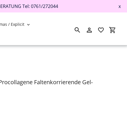
BERATUNG Tel: 0761/272044
x
mas / Explicit
Suchen
Einloggen
Einkau
Procollagene Faltenkorrierende Gel-