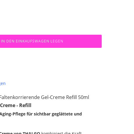
IN DEN EINKAUFSWAGEN LEGEN
gen
Faltenkorrierende Gel-Creme Refill 50ml
Creme - Refill
ging-Pflege für sichtbar geglättete und
l-Creme von THALGO
kombiniert die Kraft