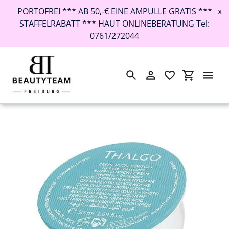
PORTOFREI *** AB 50,-€ EINE AMPULLE GRATIS ***
x
STAFFELRABATT *** HAUT ONLINEBERATUNG Tel:
0761/272044
Suchen
Einloggen
Einkaufswa
Direkt
Startseite
›
Thalgo Cold Refill Sanfte Nutri-Comfort-Creme 50ml
zum
Inhalt