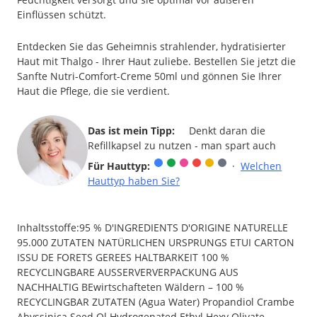
Einflüssen schützt.
Entdecken Sie das Geheimnis strahlender, hydratisierter
Haut mit Thalgo - Ihrer Haut zuliebe. Bestellen Sie jetzt die
Sanfte Nutri-Comfort-Creme 50ml und gönnen Sie Ihrer
Haut die Pflege, die sie verdient.
Das ist mein Tipp:
Denkt daran die
Refillkapsel zu nutzen - man spart auch
Für Hauttyp:
·
Welchen
Hauttyp haben Sie?
Inhaltsstoffe:95 % D'INGREDIENTS D'ORIGINE NATURELLE
95.000 ZUTATEN NATÜRLICHEN URSPRUNGS ETUI CARTON
ISSU DE FORETS GEREES HALTBARKEIT 100 %
RECYCLINGBARE AUSSERVERVERPACKUNG AUS
NACHHALTIG BEwirtschafteten Wäldern – 100 %
RECYCLINGBAR ZUTATEN (Agua Water) Propandiol Crambe
Abyssinica Seed Ol Hydrogenated Ethyl Hexy Olivate