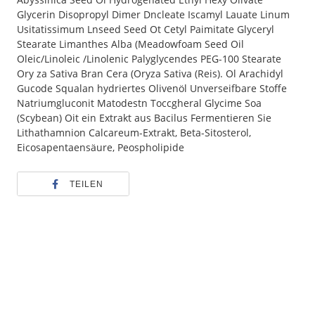
Glycerin Disopropyl Dimer Dncleate Iscamyl Lauate Linum
Usitatissimum Lnseed Seed Ot Cetyl Paimitate Glyceryl
Stearate Limanthes Alba (Meadowfoam Seed Oil
Oleic/Linoleic /Linolenic Palyglycendes PEG-100 Stearate
Ory za Sativa Bran Cera (Oryza Sativa (Reis). Ol Arachidyl
Gucode Squalan hydriertes Olivenöl Unverseifbare Stoffe
Natriumgluconit Matodestn Toccgheral Glycime Soa
(Scybean) Oit ein Extrakt aus Bacilus Fermentieren Sie
Lithathamnion Calcareum-Extrakt, Beta-Sitosterol,
Eicosapentaensäure, Peospholipide
TEILEN