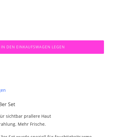
IN DEN EINKAUFSWAGEN LEGEN
gen
3er Set
ür sichtbar prallere Haut
rahlung. Mehr Frische.
3er Set wurde speziell für feuchtigkeitsarme,