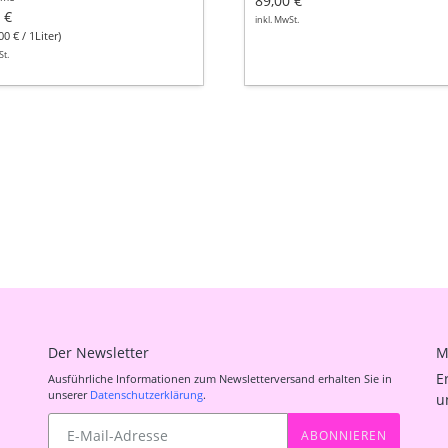
89,00 €
 €
inkl. MwSt.
00 € / 1Liter)
St.
Der Newsletter
M
E
Ausführliche Informationen zum Newsletterversand erhalten Sie in
unserer
Datenschutzerklärung
.
u
Abonnieren
ABONNIEREN
Sie