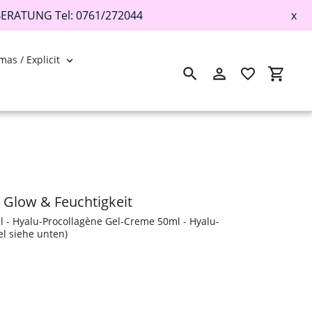
BERATUNG Tel: 0761/272044
x
mas / Explicit
Suchen
Einloggen
Einkau
t Glow & Feuchtigkeit
 - Hyalu-Procollagène Gel-Creme 50ml - Hyalu-
l siehe unten)