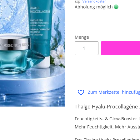
zzgl.
Versandkosten
Abholung möglich
Menge
Zum Merkzettel hinzufü
Thalgo Hyalu-Procollagène 
Feuchtigkeits- & Glow-Booster f
Mehr Feuchtigkeit. Mehr Ausst
Das Thalgo Hyalu-Procollagène 