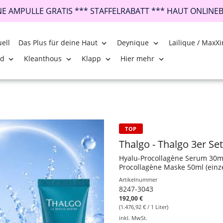
INE AMPULLE GRATIS *** STAFFELRABATT *** HAUT ONLINE
ell
Das Plus für deine Haut
Deynique
Lailique / MaxXi
nd
Kleanthous
Klapp
Hier mehr
TOP
Thalgo - Thalgo 3er Se
Hyalu-Procollagène Serum 30ml
Procollagène Maske 50ml (einze
Artikelnummer
8247-3043
192,00 €
(1.476,92 € / 1 Liter)
inkl. MwSt.