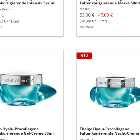
nkorrigierende Intensiv Serum
Faltenkorrigierende Maske 50ml
Maske
v Hyaluro...
53,00 €
47,00 €
 €
(940,00 € / 1Liter)
33 € / 1Liter)
inkl. MwSt.
St.
go
Thalgo
NEU
u-
Hyalu-
ollagene
Procollagene
enkorrierende
Faltenkorrierende
Nacht-
me
Creme
50ml
o Hyalu-Procollagene
Thalgo Hyalu-Procollagene
nkorrierende Gel-Creme 50ml
Faltenkorrierende Nacht-Creme
50ml
eme