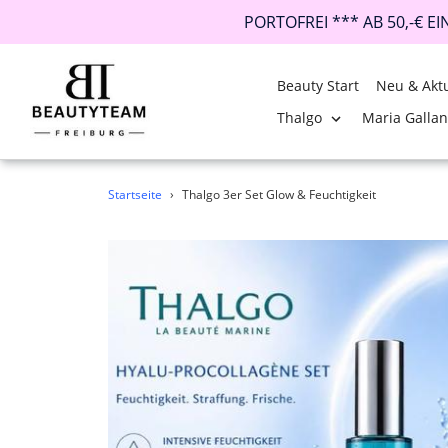
PORTOFREI *** AB 50,-€ E
Beauty Start
Neu & Aktu
Thalgo
Maria Galla
Direkt
Startseite
›
Thalgo 3er Set Glow & Feuchtigkeit
zum
Inhalt