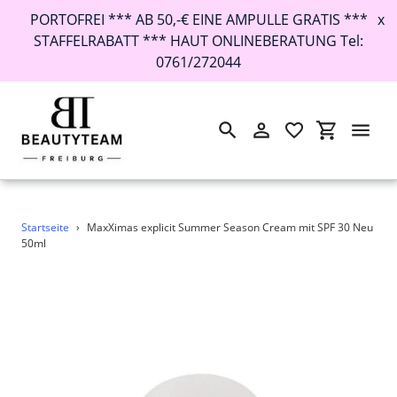
PORTOFREI *** AB 50,-€ EINE AMPULLE GRATIS ***
x
STAFFELRABATT *** HAUT ONLINEBERATUNG Tel:
0761/272044
Suchen
Einloggen
Einkaufswa
Direkt
Startseite
›
MaxXimas explicit Summer Season Cream mit SPF 30 Neu
zum
50ml
Inhalt