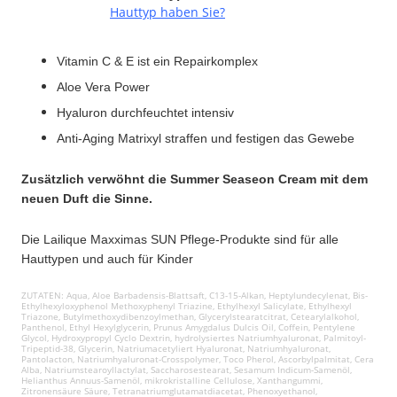
Hauttyp haben Sie?
Vitamin C & E ist ein Repairkomplex
Aloe Vera Power
Hyaluron durchfeuchtet intensiv
Anti-Aging Matrixyl straffen und festigen das Gewebe
Zusätzlich verwöhnt die Summer Seaseon Cream mit dem
neuen Duft die Sinne.
Die Lailique Maxximas SUN Pflege-Produkte sind für alle
Hauttypen und auch für Kinder
ZUTATEN: Aqua, Aloe Barbadensis-Blattsaft, C13-15-Alkan, Heptylundecylenat, Bis-
Ethylhexyloxyphenol Methoxyphenyl Triazine, Ethylhexyl Salicylate, Ethylhexyl
Triazone, Butylmethoxydibenzoylmethan, Glycerylstearatcitrat, Cetearylalkohol,
Panthenol, Ethyl Hexylglycerin, Prunus Amygdalus Dulcis Oil, Coffein, Pentylene
Glycol, Hydroxypropyl Cyclo Dextrin, hydrolysiertes Natriumhyaluronat, Palmitoyl-
Tripeptid-38, Glycerin, Natriumacetyliert Hyaluronat, Natriumhyaluronat,
Pantolacton, Natriumhyaluronat-Crosspolymer, Toco Pherol, Ascorbylpalmitat, Cera
Alba, Natriumstearoyllactylat, Saccharosestearat, Sesamum Indicum-Samenöl,
Helianthus Annuus-Samenöl, mikrokristalline Cellulose, Xanthangummi,
Zitronensäure Säure, Tetranatriumglutamatdiacetat, Phenoxyethanol,