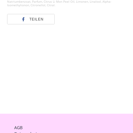
Natriumbenzoat, Parfum, Citrus Li Mon Peel Oil, Limonen, Linalool, Alpha-
Isomethylionon, Citronellol, Citral.
TEILEN
AGB