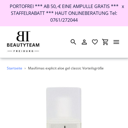
PORTOFREI *** AB 50,-€ EINE AMPULLE GRATIS ***
x
STAFFELRABATT *** HAUT ONLINEBERATUNG Tel:
0761/272044
Suchen
Einloggen
Einkaufswa
Direkt
Startseite
›
MaxXimas explicit aloe gel classic Vorteilsgröße
zum
Inhalt