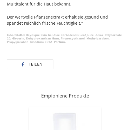
Multitalent für die Haut bekannt.
Der wertvolle Pflanzenextrakt erhält sie gesund und
spendet reichlich frische Feuchtigkeit."
Inhaltstoffe: Deynique Skin Gel Aloe Barbadensis Leaf Juice, Aqua, Polysorbate
20, Glycerin, Dehydroxanthan Gum, Phenoxyethanol, Methylparaben,
Propylparaben, Disodium EDTA, Parfum.
TEILEN
Empfohlene Produkte
MaxXimas
explicit
aloe
tonic