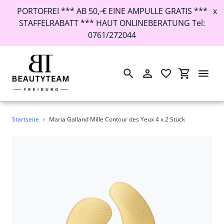
PORTOFREI *** AB 50,-€ EINE AMPULLE GRATIS ***
x
STAFFELRABATT *** HAUT ONLINEBERATUNG Tel:
0761/272044
Suchen
Einloggen
Einkaufswa
Direkt
Startseite
›
Maria Galland Mille Contour des Yeux 4 x 2 Stück
zum
Inhalt