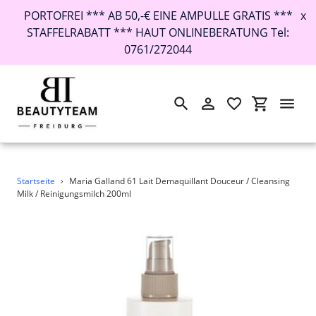
PORTOFREI *** AB 50,-€ EINE AMPULLE GRATIS ***
x
STAFFELRABATT *** HAUT ONLINEBERATUNG Tel:
0761/272044
Suchen
Einloggen
Einkaufswa
Direkt
Startseite
›
Maria Galland 61 Lait Demaquillant Douceur / Cleansing
zum
Milk / Reinigungsmilch 200ml
Inhalt