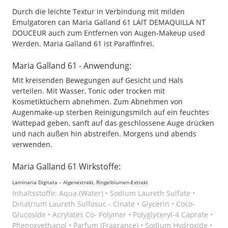
Durch die leichte Textur in Verbindung mit milden
Emulgatoren can Maria Galland 61 LAIT DEMAQUILLA NT
DOUCEUR auch zum Entfernen von Augen-Makeup used
Werden. Maria Galland 61 ist Paraffinfrei.
Maria Galland 61 - Anwendung:
Mit kreisenden Bewegungen auf Gesicht und Hals
verteilen. Mit Wasser, Tonic oder trocken mit
Kosmetiktüchern abnehmen. Zum Abnehmen von
Augenmake-up sterben Reinigungsmilch auf ein feuchtes
Wattepad geben, sanft auf das geschlossene Auge drücken
und nach außen hin abstreifen. Morgens und abends
verwenden.
Maria Galland 61 Wirkstoffe:
Laminaria Digitata – Algenextrakt, Ringelblumen-Extrakt
Inhaltsstoffe: Aqua (Water) • Sodium Laureth Sulfate •
Dinatrium Laureth Sulfosuc - Cinate • Glycerin • Coco-
Glucoside • Acrylates Co- Polymer • Polyglyceryl-4 Caprate •
Phenoxyethanol • Parfum (Fragrance) • Sodium Hydroxide •