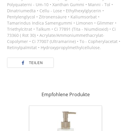
Polyquaterni - Um-10 • Xanthan Gummi • Manni - Tol •
Dinatriumedta • Cellu - Lose • Ethylhexylglycerin •
Pentylenglycol • Zitronensäure • Kaliumsorbat •
Tamarindus Indica Samengummi • Limonen • Glimmer •
Triethylcitrat • Talkum • Ci 77891 (Tita - Niumdioxid) • Ci
73360 ( Rot 30) • Acrylate/Ammoniummethacrylat-
Copolymer • Ci 77007 (Ultramarine) • To - Copherylacetat •
Retinylpalmitat • Hydroxypropylmethylcellulose.
TEILEN
Empfohlene Produkte
64
Lotion
Soyeuse
/