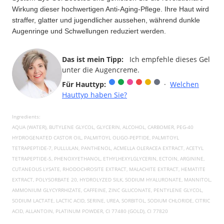
Wirkung dieser hochwertigen Anti-Aging-Pflege. Ihre Haut wird
straffer, glatter und jugendlicher aussehen, während dunkle
Augenringe und Schwellungen reduziert werden.
Das ist mein Tipp:
Ich empfehle dieses Gel
unter die Augencreme.
Für Hauttyp:
·
Welchen
Hauttyp haben Sie?
Ingredients:
AQUA (WATER), BUTYLENE GLYCOL, GLYCERIN, ALCOHOL, CARBOMER, PEG-40
HYDROGENATED CASTOR OIL, PALMITOYL OLIGO-PEPTIDE, PALMITOYL
TETRAPEPTIDE-7, PULLULAN, PANTHENOL, ACMELLA OLERACEA EXTRACT, ACETYL
TETRAPEPTIDE-5, PHENOXYETHANOL, ETHYLHEXYLGLYCERIN, ECTOIN, ARGININE,
CUTANEOUS LYSATE, RHODOCHROSITE EXTRACT, MALACHITE EXTRACT, HEMATITE
EXTRACT, POLYSORBATE 20, HYDROLYZED SILK, SODIUM HYALURONATE, MANNITOL,
AMMONIUM GLYCYRRHIZATE, CAFFEINE, ZINC GLUCONATE, PENTYLENE GLYCOL,
SODIUM LACTATE, LACTIC ACID, SERINE, UREA, SORBITOL, SODIUM CHLORIDE, CITRIC
ACID, ALLANTOIN, PLATINUM POWDER, CI 77480 (GOLD), CI 77820