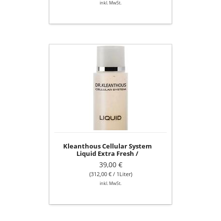
inkl. MwSt.
Kleanthous
Cellular
System
Liquid
Extra
Fresh
/
Gesichtswasser
125ml
Kleanthous Cellular System
Liquid Extra Fresh /
Gesichtswasser 125ml
39,00 €
(312,00 € / 1Liter)
inkl. MwSt.