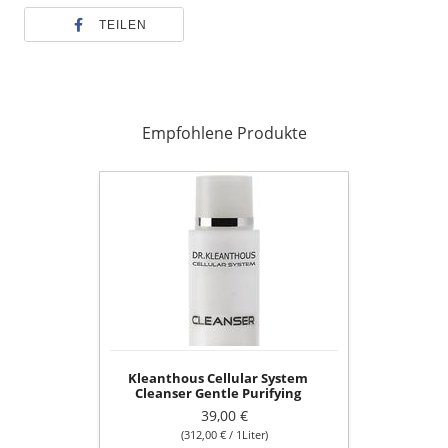
TEILEN
Empfohlene Produkte
Kleanthous
Cellular
System
Cleanser
Gentle
Purifying
Reinigung
125ml
Kleanthous Cellular System
Cleanser Gentle Purifying
Reinigung 125ml
39,00 €
(312,00 € / 1Liter)