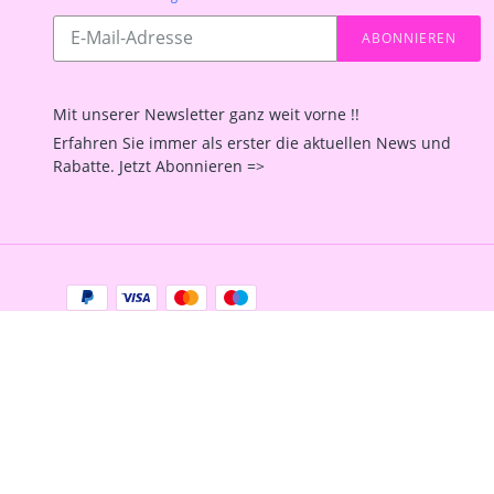
Abonnieren
ABONNIEREN
Sie
unsere
Mailingliste
Mit unserer Newsletter ganz weit vorne !!
Erfahren Sie immer als erster die aktuellen News und
Rabatte. Jetzt Abonnieren =>
Zahlungsarten
Facebook
Instagram
YouTube
Shop erstellt mit
Besuche uns auch auf lieber-
VersaCommerce.
lokal.de
https://seu2.cleverreach.com/f/2