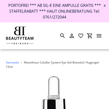
PORTOFREI *** AB 50,-€ EINE AMPULLE GRATIS ***
x
STAFFELRABATT *** HAUT ONLINEBERATUNG Tel:
0761/272044
Suchen
Einloggen
Einkaufswa
Direkt
Startseite
›
Kleanthous Celullar System Eye Gel Boosted / Augengel
zum
15ml
Inhalt