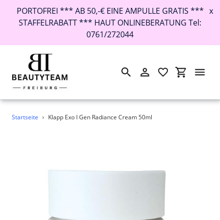
PORTOFREI *** AB 50,-€ EINE AMPULLE GRATIS ***
x
STAFFELRABATT *** HAUT ONLINEBERATUNG Tel:
0761/272044
Suchen
Einloggen
Einkaufswa
Direkt
Startseite
›
Klapp Exo I Gen Radiance Cream 50ml
zum
Inhalt