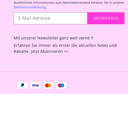
Ausführliche Informationen zum Newsletterversand erhalten Sie in unserer
Datenschutzerklärung
.
Abonnieren
ABONNIEREN
Sie
unsere
Mailingliste
Mit unserer Newsletter ganz weit vorne !!
Erfahren Sie immer als erster die aktuellen News und
Rabatte. Jetzt Abonnieren =>
Zahlungsarten
Facebook
Instagram
YouTube
Shop erstellt mit
Besuche uns auch auf lieber-
VersaCommerce.
lokal.de