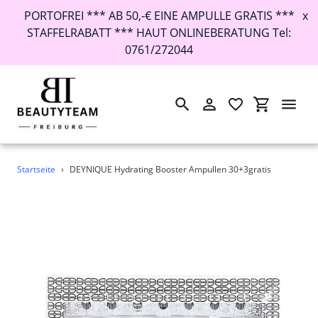
PORTOFREI *** AB 50,-€ EINE AMPULLE GRATIS ***
x
STAFFELRABATT *** HAUT ONLINEBERATUNG Tel:
0761/272044
Suchen
Einloggen
Einkaufswa
Direkt
Startseite
›
DEYNIQUE Hydrating Booster Ampullen 30+3gratis
zum
Inhalt