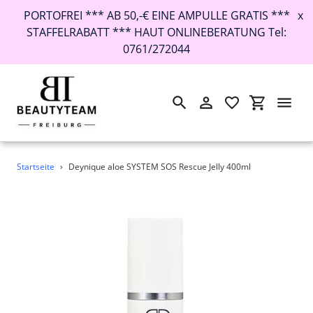
PORTOFREI *** AB 50,-€ EINE AMPULLE GRATIS ***
x
STAFFELRABATT *** HAUT ONLINEBERATUNG Tel:
0761/272044
Suchen
Einloggen
Einkaufswa
Direkt
Startseite
›
Deynique aloe SYSTEM SOS Rescue Jelly 400ml
zum
Inhalt