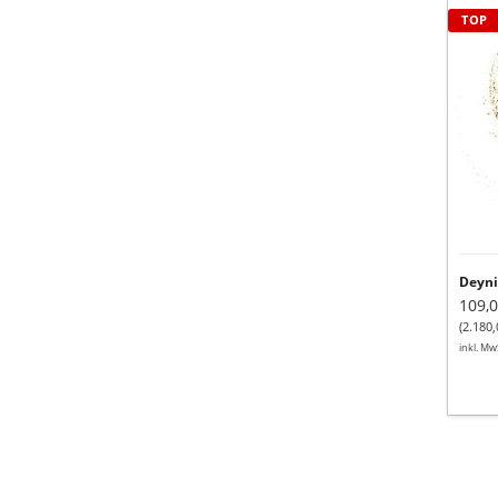
Deyn
TOP
Gold
Refi
Oil
30ml
Deyni
109,0
(2.180,
inkl. Mw