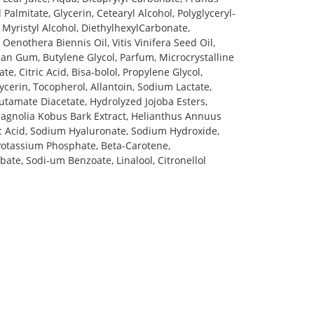
Palmitate, Glycerin, Cetearyl Alcohol, Polyglyceryl-
, Myristyl Alcohol, DiethylhexylCarbonate,
enothera Biennis Oil, Vitis Vinifera Seed Oil,
an Gum, Butylene Glycol, Parfum, Microcrystalline
te, Citric Acid, Bisa-bolol, Propylene Glycol,
lycerin, Tocopherol, Allantoin, Sodium Lactate,
tamate Diacetate, Hydrolyzed Jojoba Esters,
agnolia Kobus Bark Extract, Helianthus Annuus
tic Acid, Sodium Hyaluronate, Sodium Hydroxide,
Potassium Phosphate, Beta-Carotene,
ate, Sodi-um Benzoate, Linalool, Citronellol