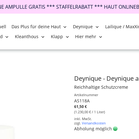
INE AMPULLE GRATIS *** STAFFELRABATT *** HAUT ONLINE
ell
Das Plus für deine Haut
Deynique
Lailique / MaxXi
nd
Kleanthous
Klapp
Hier mehr
Deynique - Deynique 
Reichhaltige Schutzcreme
Artikelnummer
AS118A
61,50 €
(1.230,00 € / 1 Liter)
inkl. MwSt.
zzgl.
Versandkosten
Abholung möglich