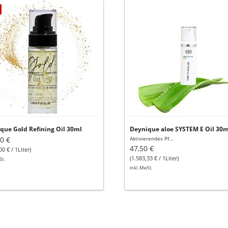
ique
Deynique
aloe
ning
SYSTEM
E
Oil
30ml
que Gold Refining Oil 30ml
Deynique aloe SYSTEM E Oil 30m
0 €
Aktivierendes Pf...
47,50 €
00 € / 1Liter)
(1.583,33 € / 1Liter)
St.
inkl. MwSt.