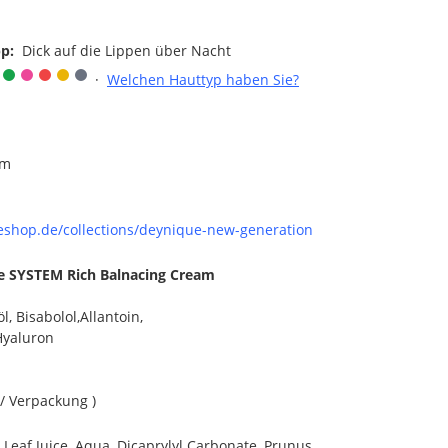
ipp:
Dick auf die Lippen über Nacht
·
Welchen Hauttyp haben Sie?
am
eshop.de/collections/deynique-new-generation
e SYSTEM Rich Balnacing Cream
, Bisabolol,Allantoin,
Hyaluron
 / Verpackung )
 Leaf Juice, Aqua, Dicaprylyl Carbonate, Prunus