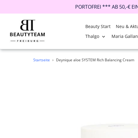
PORTOFREI *** AB 50,-€ E
Beauty Start
Neu & Aktu
Thalgo
Maria Galla
Direkt
Startseite
›
Deynique aloe SYSTEM Rich Balancing Cream
zum
Inhalt