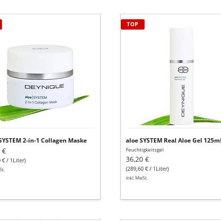
|SYSTEM
aloe
TOP
SYSTEM
Real
Aloe
agen
Gel
ke
125ml
SYSTEM 2-in-1 Collagen Maske
aloe SYSTEM Real Aloe Gel 125m
 €
Feuchtigkeitsgel
36,20 €
 € / 1Liter)
(289,60 € / 1Liter)
St.
inkl. MwSt.