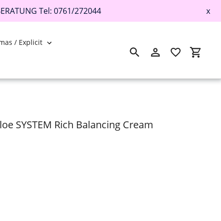
BERATUNG Tel: 0761/272044
x
mas / Explicit
Suchen
Einloggen
Einkau
aloe SYSTEM Rich Balancing Cream