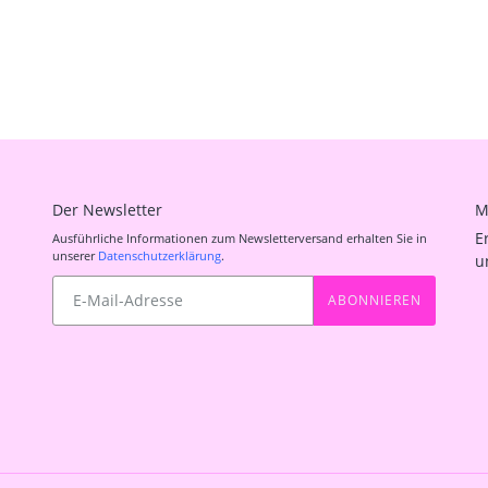
Der Newsletter
M
E
Ausführliche Informationen zum Newsletterversand erhalten Sie in
unserer
Datenschutzerklärung
.
u
Abonnieren
ABONNIEREN
Sie
unsere
Mailingliste