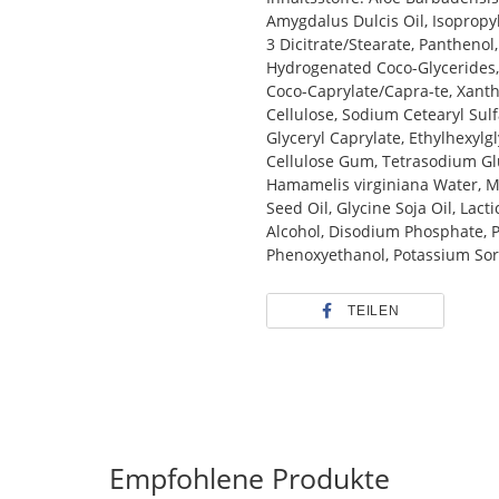
Amygdalus Dulcis Oil, Isopropyl 
3 Dicitrate/Stearate, Panthenol
Hydrogenated Coco-Glycerides, O
Coco-Caprylate/Capra-te, Xanth
Cellulose, Sodium Cetearyl Sulfa
Glyceryl Caprylate, Ethylhexylg
Cellulose Gum, Tetrasodium Glu
Hamamelis virginiana Water, M
Seed Oil, Glycine Soja Oil, Lac
Alcohol, Disodium Phosphate, 
Phenoxyethanol, Potassium Sorb
TEILEN
Empfohlene Produkte