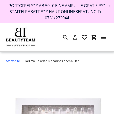
PORTOFREI *** AB 50,-€ EINE AMPULLE GRATIS ***
x
STAFFELRABATT *** HAUT ONLINEBERATUNG Tel:
0761/272044
Suchen
Einloggen
Einkaufswa
Direkt
Startseite
›
Derma Balance Monophasic Ampullen
zum
Inhalt