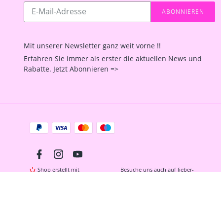
Abonnieren
ABONNIEREN
Sie
unsere
Mailingliste
Mit unserer Newsletter ganz weit vorne !!
Erfahren Sie immer als erster die aktuellen News und
Rabatte. Jetzt Abonnieren =>
Zahlungsarten
Facebook
Instagram
YouTube
Shop erstellt mit
Besuche uns auch auf lieber-
VersaCommerce.
lokal.de
https://seu2.cleverreach.com/f/2