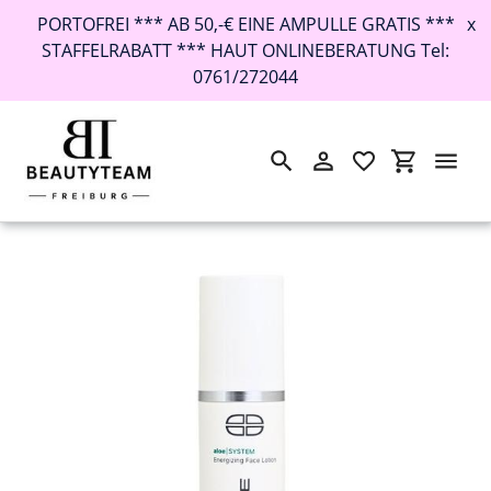
PORTOFREI *** AB 50,-€ EINE AMPULLE GRATIS ***
x
STAFFELRABATT *** HAUT ONLINEBERATUNG Tel:
0761/272044
Suchen
Einloggen
Einkaufswa
Direkt
Startseite
›
aloe SYSTEM Energizing Face Lotion 125ml
zum
Inhalt