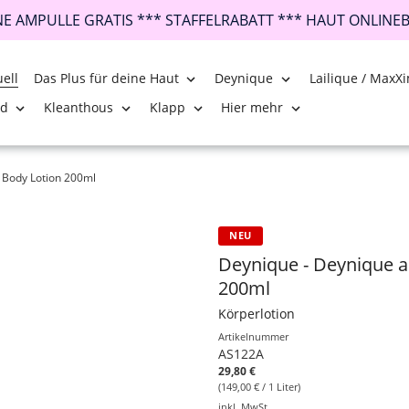
INE AMPULLE GRATIS *** STAFFELRABATT *** HAUT ONLINE
ell
Das Plus für deine Haut
Deynique
Lailique / MaxXi
nd
Kleanthous
Klapp
Hier mehr
 Body Lotion 200ml
NEU
Deynique - Deynique a
200ml
Körperlotion
Artikelnummer
AS122A
29,80 €
(149,00 € / 1 Liter)
inkl. MwSt.