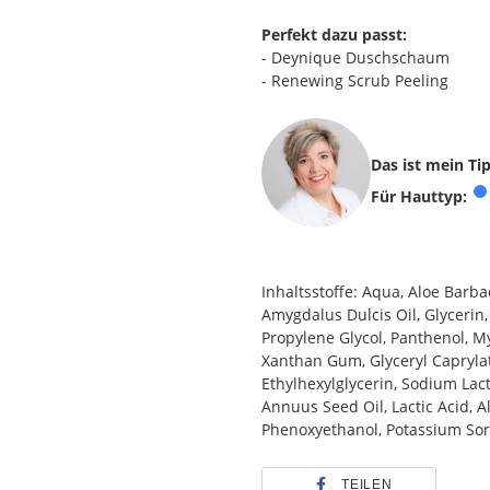
Perfekt dazu passt:
- Deynique Duschschaum
- Renewing Scrub Peeling
Das ist mein Ti
Für Hauttyp:
Inhaltsstoffe: Aqua, Aloe Barba
Amygdalus Dulcis Oil, Glycerin, 
Propylene Glycol, Panthenol, Myr
Xanthan Gum, Glyceryl Caprylate
Ethylhexylglycerin, Sodium Lac
Annuus Seed Oil, Lactic Acid, A
Phenoxyethanol, Potassium Sorb
TEILEN