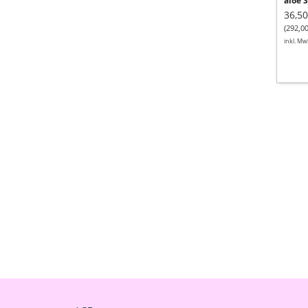
aloe 
36,50
(292,00
inkl. Mw