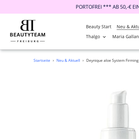
PORTOFREI *** AB 50,-€ E
Beauty Start
Neu & Aktu
Thalgo
Maria Galla
Direkt
Startseite
›
Neu & Aktuell
›
Deynique aloe System Firming
zum
Inhalt