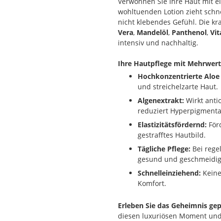
Verwöhnen Sie Ihre Haut mit ein
wohltuenden Lotion zieht schn
nicht klebendes Gefühl. Die kr
Vera
,
Mandelöl
,
Panthenol
,
Vit
intensiv und nachhaltig.
Ihre Hautpflege mit Mehrwert
Hochkonzentrierte Aloe 
und streichelzarte Haut.
Algenextrakt:
Wirkt antio
reduziert Hyperpigmenta
Elastizitätsfördernd:
Förd
gestrafftes Hautbild.
Tägliche Pflege:
Bei rege
gesund und geschmeidig
Schnelleinziehend:
Keine
Komfort.
Erleben Sie das Geheimnis gep
diesen luxuriösen Moment und