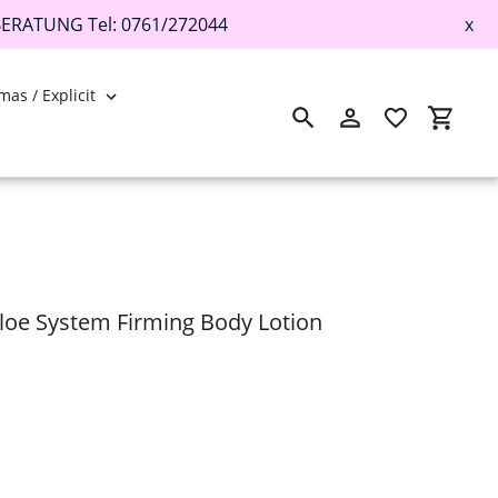
BERATUNG Tel: 0761/272044
x
mas / Explicit
Suchen
Einloggen
Einkau
loe System Firming Body Lotion