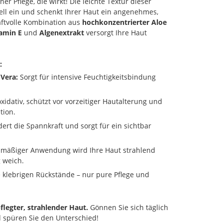
er Pflege, die wirkt! Die leichte Textur dieser
ell ein und schenkt Ihrer Haut ein angenehmes,
aftvolle Kombination aus
hochkonzentrierter Aloe
amin E
und
Algenextrakt
versorgt Ihre Haut
:
Vera:
Sorgt für intensive Feuchtigkeitsbindung
xidativ, schützt vor vorzeitiger Hautalterung und
tion.
ert die Spannkraft und sorgt für ein sichtbar
lmäßiger Anwendung wird Ihre Haut strahlend
 weich.
 klebrigen Rückstände – nur pure Pflege und
flegter, strahlender Haut.
Gönnen Sie sich täglich
 spüren Sie den Unterschied!