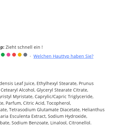
pp:
Zieht schnell ein !
·
Welchen Hauttyp haben Sie?
densis Leaf Juice, Ethylhexyl Stearate, Prunus
Cetearyl Alcohol, Glyceryl Stearate Citrate,
istyl Myristate, Caprylic/Capric Triglyceride,
, Parfum, Citric Acid, Tocopherol,
tate, Tetrasodium Glutamate Diacetate, Helianthus
laria Esculenta Extract, Sodium Hydroxide,
ate, Sodium Benzoate, Linalool, Citronellol.