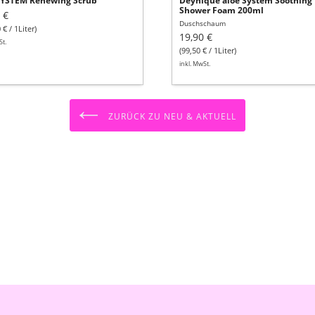
SYSTEM Renewing Scrub
Deynique aloe System Soothing
Shower Foam 200ml
 €
Duschschaum
 € / 1Liter)
19,90 €
St.
(99,50 € / 1Liter)
inkl. MwSt.
ZURÜCK ZU NEU & AKTUELL