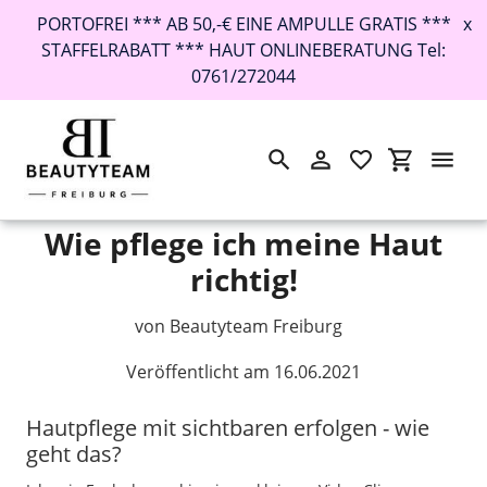
PORTOFREI *** AB 50,-€ EINE AMPULLE GRATIS ***
x
STAFFELRABATT *** HAUT ONLINEBERATUNG Tel:
0761/272044
Suchen
Einloggen
Einkaufswa
Direkt
Startseite
›
News
›
Wie pflege ich meine Haut richtig!
zum
Inhalt
Wie pflege ich meine Haut
richtig!
von Beautyteam Freiburg
Veröffentlicht am 16.06.2021
Hautpflege mit sichtbaren erfolgen - wie
geht das?