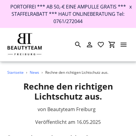
PORTOFREI *** AB 50,-€ EINE AMPULLE GRATIS ***
x
STAFFELRABATT *** HAUT ONLINEBERATUNG Tel:
0761/272044
Suchen
Einloggen
Einkaufswa
Direkt
Startseite
›
News
›
Rechne den richtigen Lichtschutz aus.
zum
Inhalt
Rechne den richtigen
Lichtschutz aus.
von Beautyteam Freiburg
Veröffentlicht am 16.05.2025